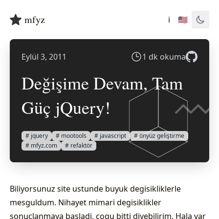
mfyz
ℹ️
🇺🇸
Eylül 3, 2011
1 dk okuma
Değişime Devam, Tam
Güç jQuery!
# jquery
# mootools
# javascript
# önyüz geliştirme
# mfyz.com
# refaktör
Biliyorsunuz site ustunde buyuk degisikliklerle
mesguldum. Nihayet mimari degisiklikler
sonuclanmaya basladi, cogu bitti diyebilirim. Hala var