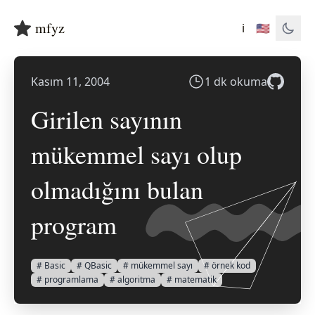
mfyz
ℹ️
🇺🇸
Kasım 11, 2004
1 dk okuma
Girilen sayının
mükemmel sayı olup
olmadığını bulan
program
# Basic
# QBasic
# mükemmel sayı
# örnek kod
# programlama
# algoritma
# matematik