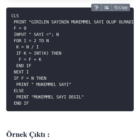
Copy
CLS
 PRINT "GIRILEN SAYININ MUKEMMEL SAYI OLUP OLMADIGI
 F = 0
 INPUT " SAYI ="; N
 FOR I = 2 TO N
  K = N / I
  IF K = INT(K) THEN
   F = F + K
  END IF
 NEXT I
 IF F = N THEN
  PRINT " MUKEMMEL SAYI"
 ELSE
  PRINT "MUKEMMEL SAYI DEGIL"
 END IF
Örnek Çıktı :