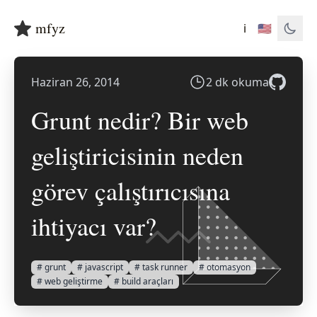
mfyz
ℹ️
🇺🇸
Haziran 26, 2014
2 dk okuma
Grunt nedir? Bir web
geliştiricisinin neden
görev çalıştırıcısına
ihtiyacı var?
# grunt
# javascript
# task runner
# otomasyon
# web geliştirme
# build araçları