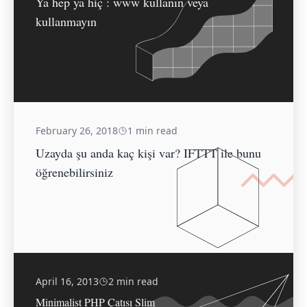
Ya hep ya hiç : www kullanın veya
kullanmayın
February 26, 2018
1 min read
Uzayda şu anda kaç kişi var? IFTTT ile bunu
öğrenebilirsiniz
April 16, 2013
2 min read
Minimalist PHP Çatısı Slim