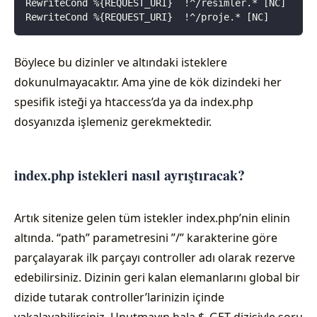
RewriteCond %{REQUEST_URI}  !^/resimler.* [NC]
RewriteCond %{REQUEST_URI}  !^/proje.* [NC]
Böylece bu dizinler ve altındaki isteklere
dokunulmayacaktır. Ama yine de kök dizindeki her
spesifik isteği ya htaccess’da ya da index.php
dosyanızda işlemeniz gerekmektedir.
index.php istekleri nasıl ayrıştıracak?
Artık sitenize gelen tüm istekler index.php’nin elinin
altında. “path” parametresini ”/” karakterine göre
parçalayarak ilk parçayı controller adı olarak rezerve
edebilirsiniz. Dizinin geri kalan elemanlarını global bir
dizide tutarak controller’larinizin içinde