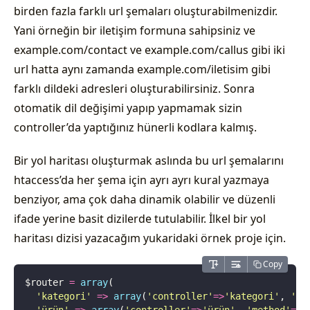
birden fazla farklı url şemaları oluşturabilmenizdir.
Yani örneğin bir iletişim formuna sahipsiniz ve
example.com/contact ve example.com/callus gibi iki
url hatta aynı zamanda example.com/iletisim gibi
farklı dildeki adresleri oluşturabilirsiniz. Sonra
otomatik dil değişimi yapıp yapmamak sizin
controller’da yaptığınız hünerli kodlara kalmış.
Bir yol haritası oluşturmak aslında bu url şemalarını
htaccess’da her şema için ayrı ayrı kural yazmaya
benziyor, ama çok daha dinamik olabilir ve düzenli
ifade yerine basit dizilerde tutulabilir. İlkel bir yol
haritası dizisi yazacağım yukaridaki örnek proje için.
Copy
$router 
=
 array
(
  '
kategori
'
 =>
 array
(
'
controller
'
=>
'
kategori
'
, 
'
me