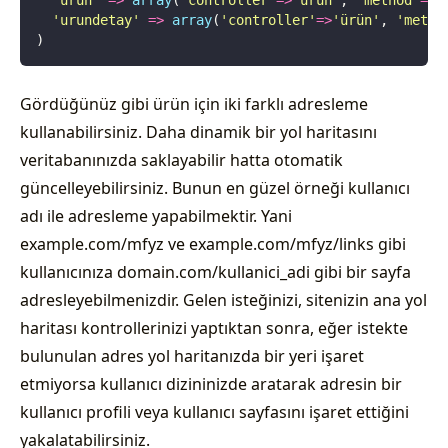
  '
ürün
'
 =>
 array
(
'
controller
'
=>
'
ürün
'
, 
'
method
'
=>
'
  '
urundetay
'
 =>
 array
(
'
controller
'
=>
'
ürün
'
, 
'
metho
)
Gördüğünüz gibi ürün için iki farklı adresleme
kullanabilirsiniz. Daha dinamik bir yol haritasını
veritabanınızda saklayabilir hatta otomatik
güncelleyebilirsiniz. Bunun en güzel örneği kullanıcı
adı ile adresleme yapabilmektir. Yani
example.com/mfyz ve example.com/mfyz/links gibi
kullanıcınıza domain.com/kullanici_adi gibi bir sayfa
adresleyebilmenizdir. Gelen isteğinizi, sitenizin ana yol
haritası kontrollerinizi yaptıktan sonra, eğer istekte
bulunulan adres yol haritanızda bir yeri işaret
etmiyorsa kullanıcı dizininizde aratarak adresin bir
kullanıcı profili veya kullanıcı sayfasını işaret ettiğini
yakalatabilirsiniz.