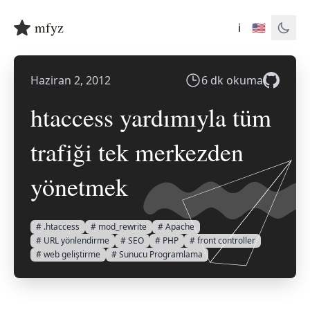
mfyz
ℹ️
🇺🇸
Haziran 2, 2012
6 dk okuma
htaccess yardımıyla tüm
trafiği tek merkezden
yönetmek
# .htaccess
# mod_rewrite
# Apache
# URL yönlendirme
# SEO
# PHP
# front controller
# web geliştirme
# Sunucu Programlama