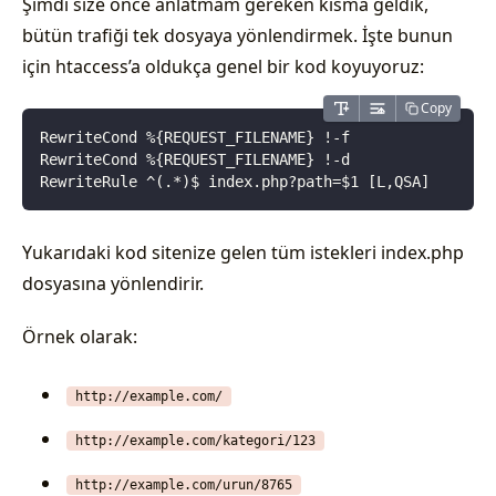
Şimdi size önce anlatmam gereken kısma geldik,
bütün trafiği tek dosyaya yönlendirmek. İşte bunun
için htaccess’a oldukça genel bir kod koyuyoruz:
Copy
RewriteCond %{REQUEST_FILENAME} !-f
RewriteCond %{REQUEST_FILENAME} !-d
RewriteRule ^(.*)$ index.php?path=$1 [L,QSA]
Yukarıdaki kod sitenize gelen tüm istekleri index.php
dosyasına yönlendirir.
Örnek olarak:
http://example.com/
http://example.com/kategori/123
http://example.com/urun/8765