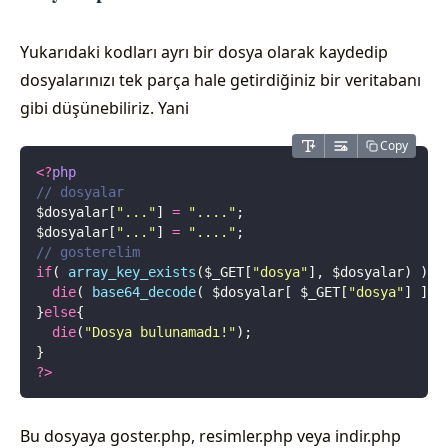
Yukarıdaki kodları ayrı bir dosya olarak kaydedip
dosyalarınızı tek parça hale getirdiğiniz bir veritabanı
gibi düşünebiliriz. Yani
Copy
<?
php
// dosyalar
$dosyalar[
"
...
"
] 
=
 "
....
"
;
$dosyalar[
"
...
"
] 
=
 "
....
"
;
// gosterelim
if
( 
array_key_exists
($_GET[
"
dosya
"
],
 $dosyalar) ){
  die
( 
base64_decode
(
 $dosyalar[
 $_GET[
"
dosya
"
]
 ]
 )
}
else
{
  die
(
"
Dosya bulunamadı!
"
);
}
?>
Bu dosyaya goster.php, resimler.php veya indir.php