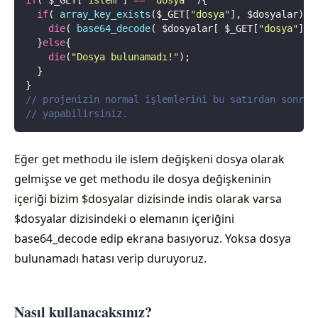
if
( $_GET[
"
islem
"
] 
==
 '
dosya
'
 ){
  if
( 
array_key_exists
($_GET[
"
dosya
"
],
 $dosyalar) )
    die
( 
base64_decode
(
 $dosyalar[
 $_GET[
"
dosya
"
]
 ]
  }
else
{
    die
(
"
Dosya bulunamadı!
"
);
  }
}
// projenizin normal işlemlerini bu satırdan sonra
// yapabilirsiniz.
Eğer get methodu ile islem değişkeni dosya olarak
gelmişse ve get methodu ile dosya değişkeninin
içeriği bizim $dosyalar dizisinde indis olarak varsa
$dosyalar dizisindeki o elemanın içeriğini
base64_decode edip ekrana basıyoruz. Yoksa dosya
bulunamadı hatası verip duruyoruz.
Nasıl kullanacaksınız?