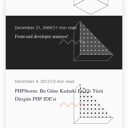
December 21, 2009
1 min read
Front-end developer aranıyor!
December 4, 2012
2 min read
PHPStorm: Bu Güne Kadarki En Eli Yüzü
Düzgün PHP IDE'si