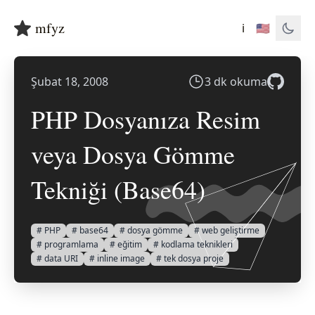
mfyz
ℹ️
🇺🇸
Şubat 18, 2008
3 dk okuma
PHP Dosyanıza Resim
veya Dosya Gömme
Tekniği (Base64)
# PHP
# base64
# dosya gömme
# web geliştirme
# programlama
# eğitim
# kodlama teknikleri
# data URI
# inline image
# tek dosya proje