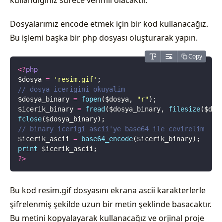
kullandığınız sürece verimli olacaktır.
Dosyalarımız encode etmek için bir kod kullanacağız.
Bu işlemi başka bir php dosyası oluşturarak yapın.
Copy
<?
php
$dosya 
=
 '
resim.gif
'
;
// dosya icerigini okuyalim
$dosya_binary 
=
 fopen
($dosya,
 "
r
"
);
$icerik_binary 
=
 fread
($dosya_binary,
 filesize
($dos
fclose
($dosya_binary);
// binary icerigi ascii'ye base64 ile cevirelim
$icerik_ascii 
=
 base64_encode
($icerik_binary);
print
 $icerik_ascii;
?>
Bu kod resim.gif dosyasını ekrana ascii karakterlerle
şifrelenmiş şekilde uzun bir metin şeklinde basacaktır.
Bu metini kopyalayarak kullanacağız ve orjinal proje