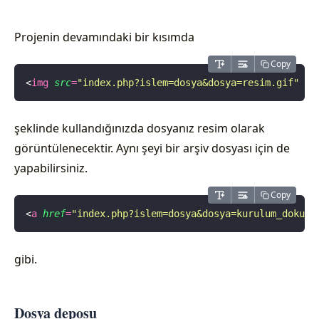
Projenin devamındaki bir kısımda
Copy
<
img
 src
=
"
index.php?islem=dosya&dosya=resim.gif
"
 ..
şeklinde kullandığınızda dosyanız resim olarak
görüntülenecektir. Aynı şeyi bir arşiv dosyası için de
yapabilirsiniz.
Copy
<
a
 href
=
"
index.php?islem=dosya&dosya=kurulum_dokuma
gibi.
Dosya deposu