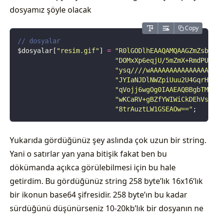
dosyamız şöyle olacak
Copy
// dosyalar
$dosyalar[
"
resim.gif
"
] 
=
 "
R0lGODlhEAAQAMQAAGZmZsbGx
                         "
DOMxXp6eqjU/5mZmX+RmdPU1L
                         "
ysq////wAAAAAAAAAAAAAAAAA
                         "
JYIaNJDlNWZpiUuu2U4GqrHPd
                         "
qVojj6wgOg0IAAEAQBBgbTMNi
                         "
wKCaRV+gBZfYWIWiCkDEhVslp
                         "
8trAuztLW1GSEAOw==
"
;
Yukarıda gördüğünüz şey aslında çok uzun bir string.
Yani o satırlar yan yana bitişik fakat ben bu
dökümanda açıkca görülebilmesi için bu hale
getirdim. Bu gördüğünüz string 258 byte’lık 16x16’lık
bir ikonun base64 şifresidir. 258 byte’ın bu kadar
sürdüğünü düşünürseniz 10-20kb’lık bir dosyanın ne