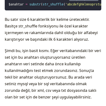
$anahtar 
=
 substr
(
str_shuffle
(
'
abcdefghklmnoprstuvy
Bu satır size 6 karakterlik bir kelime üretecektir.
Basitçe str_shuffle fonksiyonu ile özel karakter
içermeyen ve rakamlarında dahil olduğu bir alfabeyi
karıştırıyor ve başındaki ilk 6 karakteri alıyoruz.
Şimdi bu, işin basit kısmı. Eğer veritabanındaki bir veri
set için bu anahtarı oluşturuyorsanız üretilen
anahtarın veri setinde daha önce kullanılıp
kullanılmadığını test etmek zorundasınız. Sonuçta
tekil bir anahtar oluşturuyorsunuz. Bu arada veri
setiniz mysql veya bir sql veritabanında olmak
zorunda değil, bir xml, csv veya txt dosyasında saklı
olan bir set için de benzer şeyi uygulayabilirsiniz.