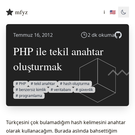
mfyz
ℹ️
🇺🇸
Temmuz 16, 2012
2 dk okuma
PHP ile tekil anahtar
oluşturmak
# PHP
# tekil anahtar
# hash oluşturma
# benzersiz kimlik
# veritabanı
# güvenlik
# programlama
Türkçesini çok bulamadığım hash kelimesini anahtar
olarak kullanacağım. Burada aslında bahsettiğim