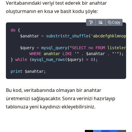
Veritabanındaki veriyi test ederek bir anahtar
oluşturmanın en kısa ve basit kodu şöyle:
Copy
do
 {
    $anahtar 
=
 substr
(
str_shuffle
(
'
abcdefghklmnoprs
    $query 
=
 mysql_query
(
"
SELECT
 no
 FROM
 listeler 
        WHERE
 anahtar 
LIKE
 '
"
 .
 $anahtar
 .
 "
'
"
);
} 
while
 (
mysql_num_rows
($query) 
>
 0
);
print
 $anahtar;
Bu kod, veritabanında olmayan bir anahtar
üretmenizi sağlayacaktır. Sonra verinizi hazırlayıp
tablonuza yeni kayıdınızı ekleyebilirsiniz.