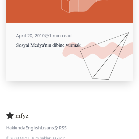
April 20, 2010
1 min read
Sosyal Medya'nın dibine vurmak
mfyz
Hakkında
English
Lisans
RSS
© 2003 MFYZ. Tüm hakları saklıdır