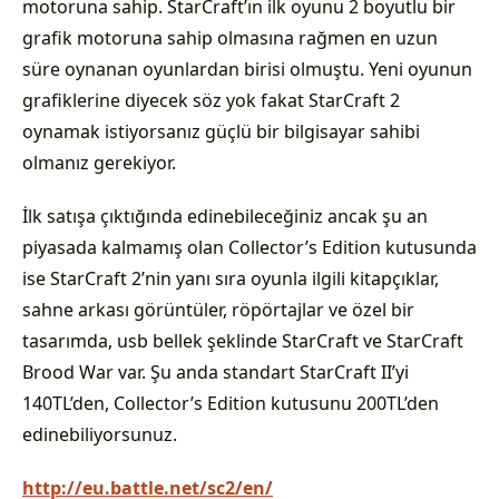
motoruna sahip. StarCraft’ın ilk oyunu 2 boyutlu bir
grafik motoruna sahip olmasına rağmen en uzun
süre oynanan oyunlardan birisi olmuştu. Yeni oyunun
grafiklerine diyecek söz yok fakat StarCraft 2
oynamak istiyorsanız güçlü bir bilgisayar sahibi
olmanız gerekiyor.
İlk satışa çıktığında edinebileceğiniz ancak şu an
piyasada kalmamış olan Collector’s Edition kutusunda
ise StarCraft 2’nin yanı sıra oyunla ilgili kitapçıklar,
sahne arkası görüntüler, röpörtajlar ve özel bir
tasarımda, usb bellek şeklinde StarCraft ve StarCraft
Brood War var. Şu anda standart StarCraft II’yi
140TL’den, Collector’s Edition kutusunu 200TL’den
edinebiliyorsunuz.
http://eu.battle.net/sc2/en/