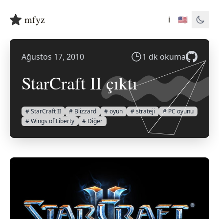
mfyz
ℹ️
🇺🇸
Ağustos 17, 2010
1 dk okuma
StarCraft II çıktı
# StarCraft II
# Blizzard
# oyun
# strateji
# PC oyunu
# Wings of Liberty
# Diğer