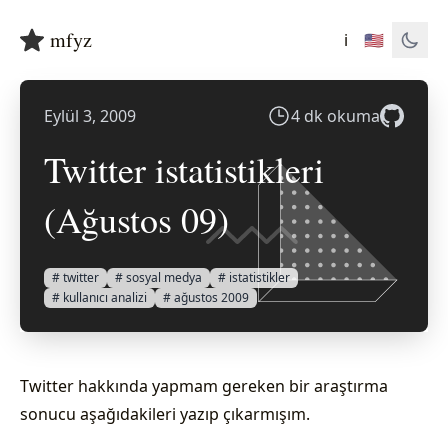
mfyz
ℹ️
🇺🇸
Eylül 3, 2009
4 dk okuma
Twitter istatistikleri
(Ağustos 09)
# twitter
# sosyal medya
# istatistikler
# kullanıcı analizi
# ağustos 2009
Twitter hakkında yapmam gereken bir araştırma
sonucu aşağıdakileri yazıp çıkarmışım.