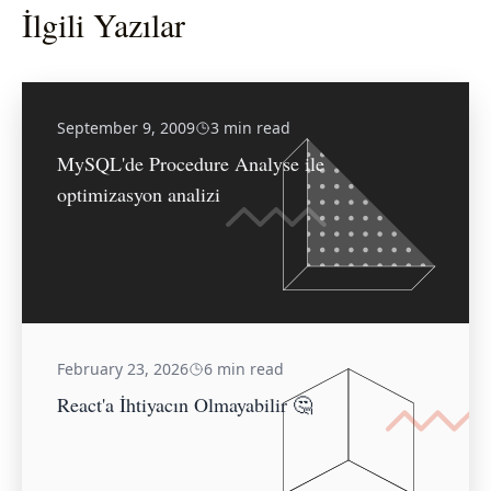
İlgili Yazılar
September 9, 2009
3 min read
MySQL'de Procedure Analyse ile
optimizasyon analizi
February 23, 2026
6 min read
React'a İhtiyacın Olmayabilir 🤔