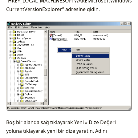
“HKEY_LOCAL_MACHINESOFTWAREMicrosoftWindows
CurrentVersionExplorer” adresine gidin.
Boş bir alanda sağ tıklayarak Yeni » Dize Değeri
yoluna tıklayarak yeni bir dize yaratın. Adını