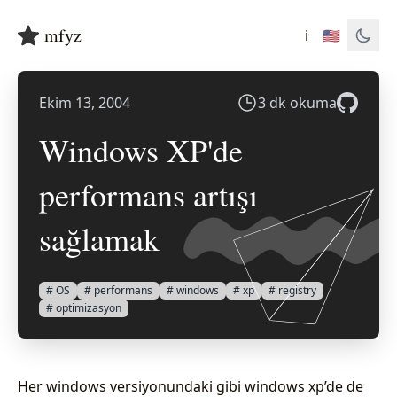
mfyz
ℹ️
🇺🇸
Ekim 13, 2004
3 dk okuma
Windows XP'de
performans artışı
sağlamak
# OS
# performans
# windows
# xp
# registry
# optimizasyon
Her windows versiyonundaki gibi windows xp’de de