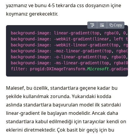
yazmanız ve bunu 4-5 tekrarda css dosyanızın içine
koymanız gerekecektir.
Copy
background-image: linear-gradient(top
,
 rgba(0
,
 0
,
 0
background-image: -webkit-gradient(linear
,
 left top
background-image: -webkit-linear-gradient(top
,
 rgba
background-image: -moz-linear-gradient(top
,
 rgba(0
,
background-image: -o-linear-gradient(top
,
 rgba(0
,
 0
background-image: -ms-linear-gradient(top
,
 rgba(0
,
 
filter: progid:DXImageTransform
.Microsoft
.gradient(
Malesef, bu özellik, standartlara geçene kadar bu
şekilde kullanılmak zorunda. Yukarıdaki kodda
aslında standartlara başvurulan model ilk satırdaki
linear-gradient ile başlayan modelidir. Ancak daha
standartlara kabul edilmediği için tarayıcılar kendi on
eklerini diretmektedir. Çok basit bir geçiş için bu