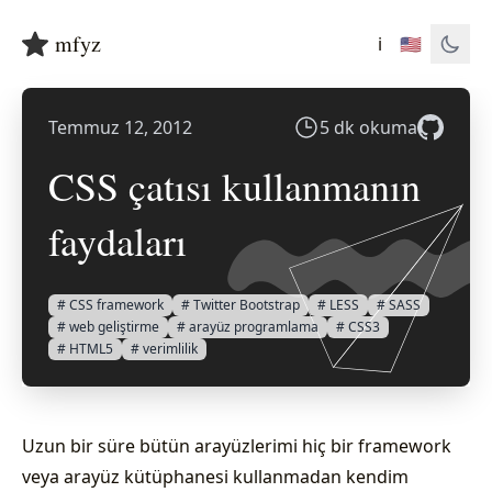
mfyz
ℹ️
🇺🇸
Temmuz 12, 2012
5 dk okuma
CSS çatısı kullanmanın
faydaları
# CSS framework
# Twitter Bootstrap
# LESS
# SASS
# web geliştirme
# arayüz programlama
# CSS3
# HTML5
# verimlilik
Uzun bir süre bütün arayüzlerimi hiç bir framework
veya arayüz kütüphanesi kullanmadan kendim