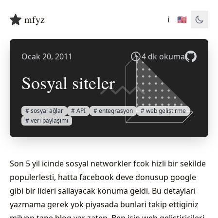
mfyz
ℹ️
🇺🇸
Ocak 20, 2011
4 dk okuma
Sosyal siteler
# sosyal ağlar
# API
# entegrasyon
# web geliştirme
# veri paylaşımı
Son 5 yil icinde sosyal networkler fcok hizli bir sekilde
populerlesti, hatta facebook deve donusup google
gibi bir lideri sallayacak konuma geldi. Bu detaylari
yazmama gerek yok piyasada bunlari takip ettiginiz