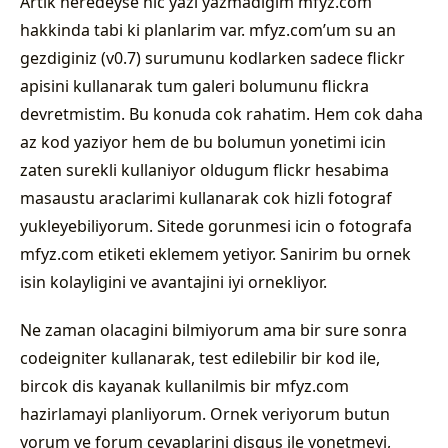
Artik neredeyse hic yazi yazmadigim mfyz.com
hakkinda tabi ki planlarim var. mfyz.com’um su an
gezdiginiz (v0.7) surumunu kodlarken sadece flickr
apisini kullanarak tum galeri bolumunu flickra
devretmistim. Bu konuda cok rahatim. Hem cok daha
az kod yaziyor hem de bu bolumun yonetimi icin
zaten surekli kullaniyor oldugum flickr hesabima
masaustu araclarimi kullanarak cok hizli fotograf
yukleyebiliyorum. Sitede gorunmesi icin o fotografa
mfyz.com etiketi eklemem yetiyor. Sanirim bu ornek
isin kolayligini ve avantajini iyi ornekliyor.
Ne zaman olacagini bilmiyorum ama bir sure sonra
codeigniter kullanarak, test edilebilir bir kod ile,
bircok dis kayanak kullanilmis bir mfyz.com
hazirlamayi planliyorum. Ornek veriyorum butun
yorum ve forum cevaplarini disqus ile yonetmeyi,