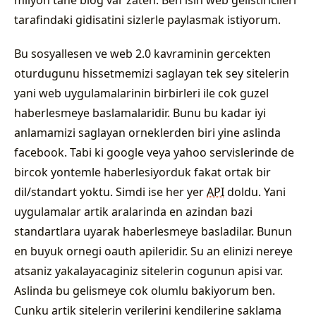
milyon tane blog var zaten. Ben isin web gelistiricileri
tarafindaki gidisatini sizlerle paylasmak istiyorum.
Bu sosyallesen ve web 2.0 kavraminin gercekten
oturdugunu hissetmemizi saglayan tek sey sitelerin
yani web uygulamalarinin birbirleri ile cok guzel
haberlesmeye baslamalaridir. Bunu bu kadar iyi
anlamamizi saglayan orneklerden biri yine aslinda
facebook. Tabi ki google veya yahoo servislerinde de
bircok yontemle haberlesiyorduk fakat ortak bir
dil/standart yoktu. Simdi ise her yer
API
doldu. Yani
uygulamalar artik aralarinda en azindan bazi
standartlara uyarak haberlesmeye basladilar. Bunun
en buyuk ornegi oauth apileridir. Su an elinizi nereye
atsaniz yakalayacaginiz sitelerin cogunun apisi var.
Aslinda bu gelismeye cok olumlu bakiyorum ben.
Cunku artik sitelerin verilerini kendilerine saklama