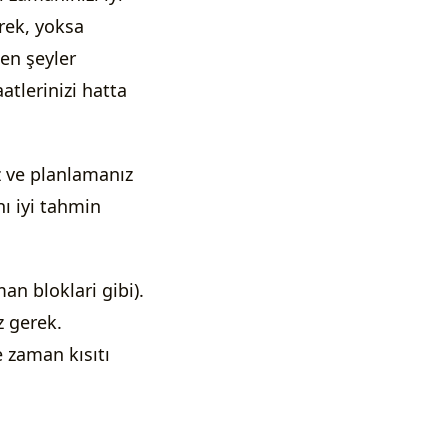
rek, yoksa
en şeyler
atlerinizi hatta
z ve planlamanız
nı iyi tahmin
 bloklari gibi).
z gerek.
e zaman kısıtı