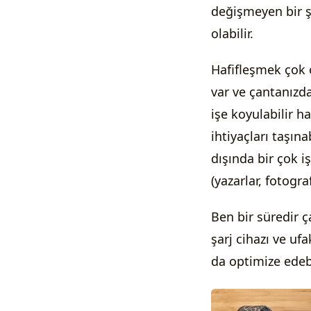
değişmeyen bir şe
olabilir.
Hafifleşmek çok 
var ve çantanızda
işe koyulabilir h
ihtiyaçları taşınab
dışında bir çok i
(yazarlar, fotograf
Ben bir süredir ç
şarj cihazı ve uf
da optimize edeb