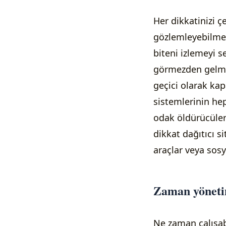
Her dikkatinizi 
gözlemleyebilmey
biteni izlemeyi 
görmezden gelmen
geçici olarak kap
sistemlerinin he
odak öldürücüler
dikkat dağıtıcı s
araçlar veya sos
Zaman yöneti
Ne zaman çalışab