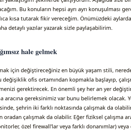
acağım. Bu konuların hepsi ayrı ayrı konuşulması ger
ıca kısa tutarak fikir vereceğim. Önümüzdeki aylarda
aha detaylı yazılar yazarak sizle paylaşabilirim.
ğımsız hale gelmek
mak için değiştireceğiniz en büyük yaşam stili, nerede
 değişiklik ofis ortamından kopmakla başlayıp, çalış
menizi gerektirecek. En önemli şey her an yer değişti
şma aracına gereksinimiz var bunu belirlemek olacak. 
sinde, şehrin iki farklı noktasında çalışmak da olabili
n oradan çalışmak da olabilir. Eğer fiziksel çalışma ar
torler, özel firewall’lar veya farklı donanımlar) veya