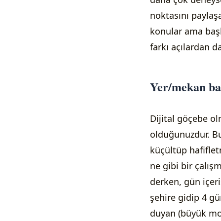
noktasını paylaş
konular ama başl
farkı açılardan d
Yer/mekan ba
Dijital göçebe ol
olduğunuzdur. Bu
küçültüp hafiflet
ne gibi bir çalı
derken, gün içeri
şehire gidip 4 gü
duyan (büyük moni