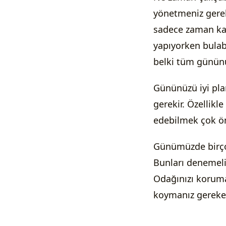
yönetmeniz gere
sadece zaman kayb
yapıyorken bulabi
belki tüm gününü
Gününüzü iyi pla
gerekir. Özellikl
edebilmek çok ö
Günümüzde birço
Bunları denemelis
Odağınızı korumak
koymanız gerekeb