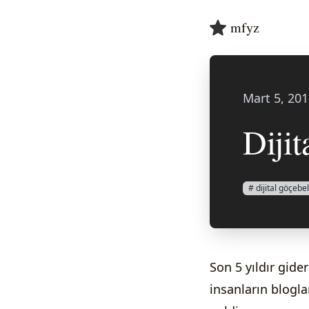
mfyz
Mart 5, 20
Diji
# dijital göçebel
Son 5 yıldır gide
insanların blogla