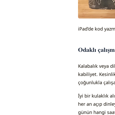
iPad’de kod yazma
Odaklı çalış
Kalabalık veya d
kabiliyet. Kesinl
çoğunlukla çalışa
İyi bir kulaklık 
her an açıp dinley
günün hangi saat