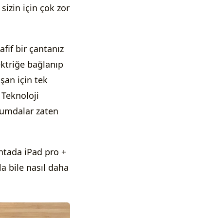
sizin için çok zor
fif bir çantanız
ektriğe bağlanıp
ışan için tek
. Teknoloji
urumdalar zaten
antada iPad pro +
la bile nasıl daha