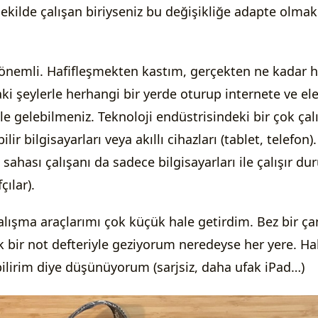
kilde çalışan biriyseniz bu değişikliğe adapte olmak 
önemli. Hafifleşmekten kastım, gerçekten ne kadar ha
ki şeylerle herhangi bir yerde oturup internete ve el
ale gelebilmeniz. Teknoloji endüstrisindeki bir çok çal
ilir bilgisayarları veya akıllı cihazları (tablet, telefon)
ş sahası çalışanı da sadece bilgisayarları ile çalışır d
çılar).
alışma araçlarımı çok küçük hale getirdim. Bez bir ç
ak bir not defteriyle geziyorum neredeyse her yere. Ha
ilirim diye düşünüyorum (sarjsiz, daha ufak iPad…)