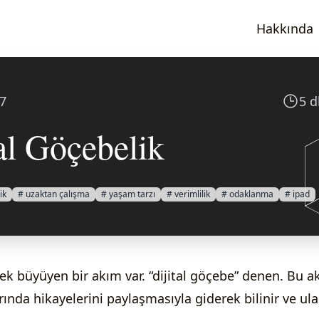
Hakkında
17
5 
tal Göçebelik
ik
# uzaktan çalışma
# yaşam tarzı
# verimlilik
# odaklanma
# ipad
rek büyüyen bir akım var. “dijital göçebe” denen. Bu 
rında hikayelerini paylaşmasıyla giderek bilinir ve ulaş