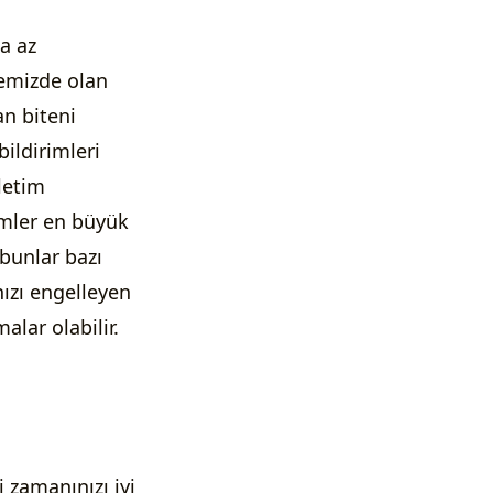
a az
remizde olan
an biteni
ildirimleri
şletim
imler en büyük
bunlar bazı
nızı engelleyen
lar olabilir.
 zamanınızı iyi