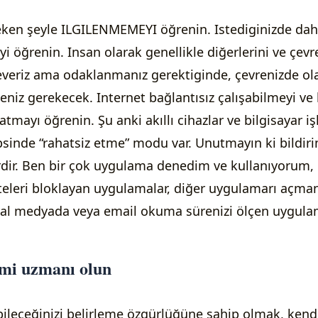
çeken şeyle ILGILENMEMEYI öğrenin. Istediginizde dah
i öğrenin. Insan olarak genellikle diğerlerini ve çev
severiz ama odaklanmanız gerektiginde, çevrenizde ol
iz gerekecek. Internet bağlantısız çalışabilmeyi ve b
atmayı öğrenin. Şu anki akıllı cihazlar ve bilgisayar i
psinde “rahatsiz etme” modu var. Unutmayın ki bildir
dir. Ben bir çok uygulama denedim ve kullanıyorum, 
iteleri bloklayan uygulamalar, diğer uygulamarı açma
yal medyada veya email okuma sürenizi ölçen uygulama
mi uzmanı olun
ileceğinizi belirleme özgürlüğüne sahip olmak, kendi