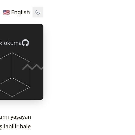
🇺🇸 English
dk okuma
akımı yaşayan
ılabilir hale