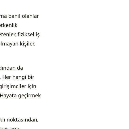
ma dahil olanlar
etkenlik
nler, fiziksel iş
lmayan kişiler.
adından da
 Her hangi bir
irişimciler için
? Hayata geçirmek
rklı noktasından,
rkaç ana