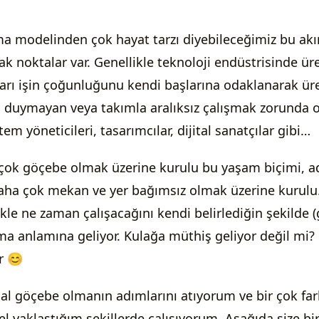
pma modelinden çok hayat tarzı diyebileceğimiz bu akı
ak noktalar var. Genellikle teknoloji endüstrisinde ür
arı işin çoğunluğunu kendi başlarına odaklanarak ürete
aç duymayan veya takımla aralıksız çalışmak zorunda o
tem yöneticileri, tasarımcılar, dijital sanatçılar gibi…
 çok göçebe olmak üzerine kurulu bu yaşam biçimi, 
 daha çok mekan ve yer bağımsız olmak üzerine kurulu.
kle ne zaman çalışacağını kendi belirlediğin şekilde (g
ma anlamına geliyor. Kulağa müthiş geliyor değil mi
r 😊
jital göçebe olmanın adımlarını atıyorum ve bir çok fa
l yaklaştığım şekillerde çalışıyorum. Aşağıda size bi