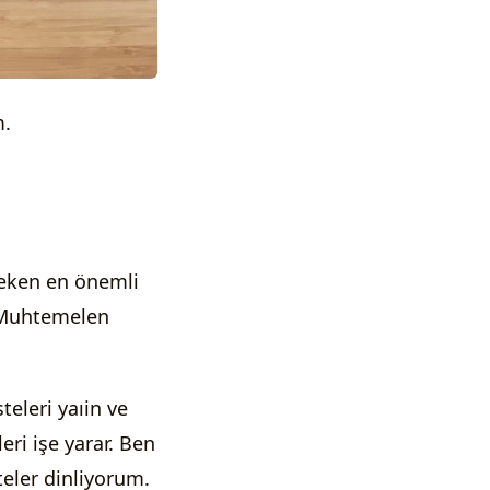
m.
reken en önemli
n. Muhtemelen
teleri yaıin ve
eri işe yarar. Ben
eler dinliyorum.